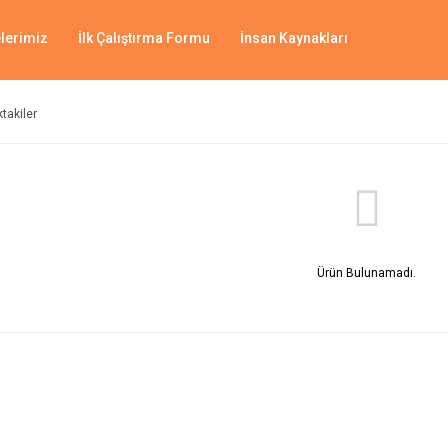
lerimiz
İlk Çalıştırma Formu
İnsan Kaynakları
ktakiler
Ürün Bulunamadı.