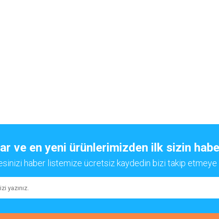
 ve en yeni ürünlerimizden ilk sizin habe
esinizi haber listemize ücretsiz kaydedin bizi takip etmeye 