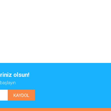
riniz olsun!
başlayın.
KAYDOL