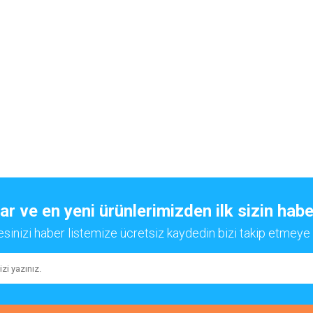
 ve en yeni ürünlerimizden ilk sizin habe
esinizi haber listemize ücretsiz kaydedin bizi takip etmeye 