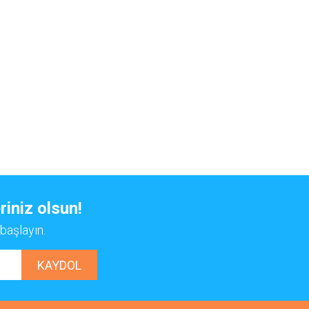
riniz olsun!
başlayın.
KAYDOL