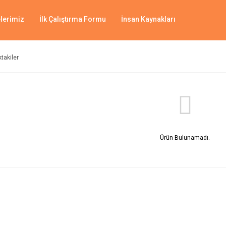
lerimiz
İlk Çalıştırma Formu
İnsan Kaynakları
ktakiler
Ürün Bulunamadı.