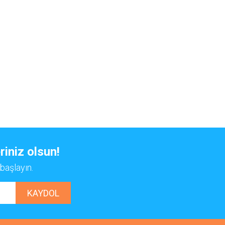
riniz olsun!
başlayın.
KAYDOL