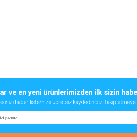
 ve en yeni ürünlerimizden ilk sizin habe
esinizi haber listemize ücretsiz kaydedin bizi takip etmeye 