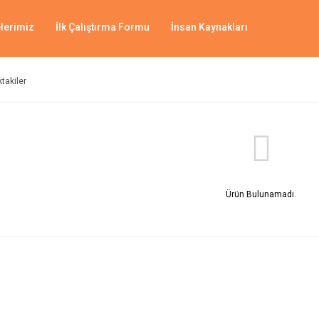
lerimiz
İlk Çalıştırma Formu
İnsan Kaynakları
ktakiler
Ürün Bulunamadı.