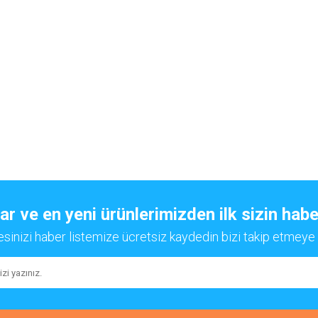
 ve en yeni ürünlerimizden ilk sizin habe
esinizi haber listemize ücretsiz kaydedin bizi takip etmeye 