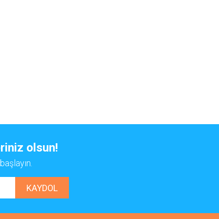
riniz olsun!
başlayın.
KAYDOL