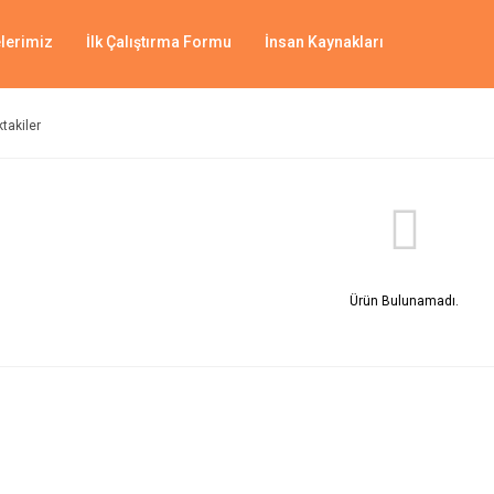
lerimiz
İlk Çalıştırma Formu
İnsan Kaynakları
ktakiler
Ürün Bulunamadı.