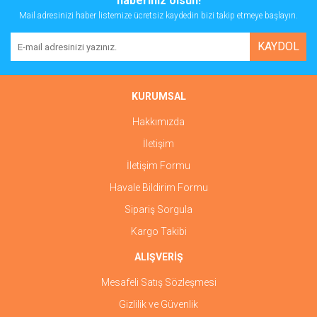
haberiniz olsun!
Mail adresinizi haber listemize ücretsiz kaydedin bizi takip etmeye başlayın.
KAYDOL
KURUMSAL
Hakkımızda
İletişim
İletişim Formu
Havale Bildirim Formu
Sipariş Sorgula
Kargo Takibi
ALIŞVERİŞ
Mesafeli Satış Sözleşmesi
Gizlilik ve Güvenlik